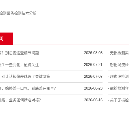
检测设备检测技术分析
测
闻
果差？别忽视这些细节问题
2026-08-03
- 无损检测
在发生一些变化，值得关注
2026-07-21
- 想把涡流
务，别让认知偏差耽误了关键决策
2026-07-07
- 超声波检
不好，始终差一口气，到底差在哪里？
2026-06-23
- 磁粉检测
准升级，业务如何精准对接？
2026-06-16
- 关于无损