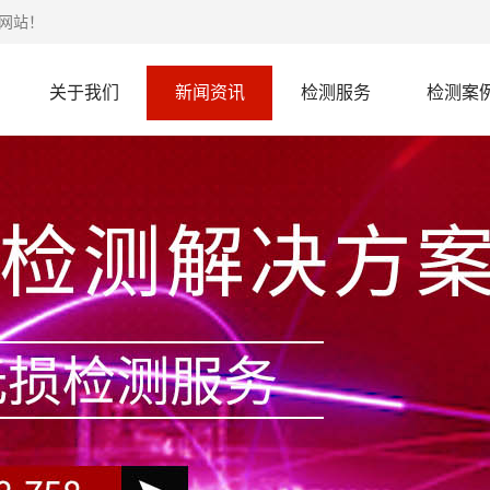
网站！
关于我们
新闻资讯
检测服务
检测案