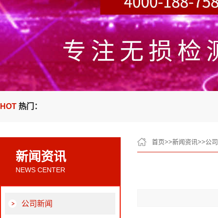
HOT
热门：
首页
>>
新闻资讯
>>
公司
新闻资讯
NEWS CENTER
公司新闻