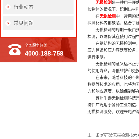
无损检测
是一种用于评
行业动态
检物体的情况下，识别出材
在
无损检测
中，常用的
常见问题
探测材料内部缺陷，适合于
无损检测的周期一般由
检测，以确保其在使用过程
在钢结构的无损检测中
全国服务热线
压力管道和压力容器等设备
4000-188-758
进行定制。
无损检测的意义远不止
的使用寿命，降低维护和更
在未来，随着科技的不
数据等技术的应用，也将为
力和响应速度，以确保能够
苏州牛泰无损检测科技
挤件广泛用于各种工业制造
无损检测服务。欢迎来电咨询：40
上一条:
超声波无损检测技术