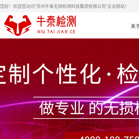
您好！欢迎您访问"苏州牛泰无损检测科技集团有限公司"企业网站！
关