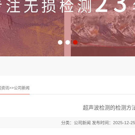
闻资讯
>>
公司新闻
超声波检测的检测方
分类：公司新闻 发布时间：2025-12-25