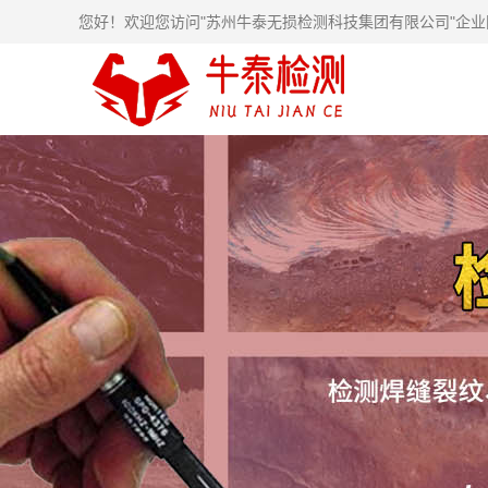
您好！欢迎您访问"苏州牛泰无损检测科技集团有限公司"企业