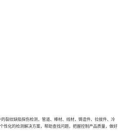
件的裂纹缺陷探伤检测，管道、棒材、线材，铸造件、拉拔件、冷
制个性化的检测解决方案，帮助查找问题，把握控制产品质量，做好