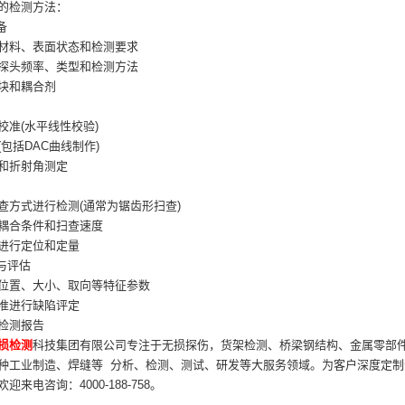
的检测方法：
备
材料、表面状态和检测要求
探头频率、类型和检测方法
块和耦合剂
校准(水平线性校验)
包括DAC曲线制作)
和折射角测定
查方式进行检测(通常为锯齿形扫查)
耦合条件和扫查速度
进行定位和定量
与评估
位置、大小、取向等特征参数
准进行缺陷评定
检测报告
损检测
科技集团有限公司专注于无损探伤，货架检测、桥梁钢结构、金属零部
种工业制造、焊缝等 分析、检测、测试、研发等大服务领域。为客户深度定
迎来电咨询：4000-188-758。