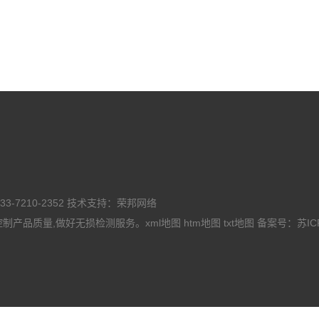
7210-2352 技术支持：荣邦网络
控制产品质量,做好无损检测服务。
xml地图
htm地图
txt地图
备案号：
苏IC