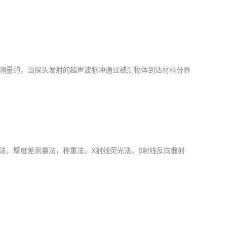
测量的，当探头发射的超声波脉冲通过被测物体到达材料分界
法，厚度差测量法，称重法，X射线荧光法，β射线反向散射