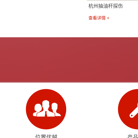
杭州抽油杆探伤
查看详情 +
位置优越
产