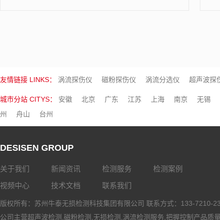
友情链接 LINKS：
涡流探伤仪
磁粉探伤仪
涡流分选仪
超声波探
城市分站 CITYS：
安徽
北京
广东
江苏
上海
南京
无锡
州
舟山
台州
DESISEN GROUP
关于我们
新闻资讯
检测服务
检测案例
视频中心
技术文档
联系我们
版权所有：苏州牛泰无损检测科技集团有限公司 联系方式：133-7210-2
公司主营
超声波检测
,
磁粉检测
,
无损检测
,
涡流检测服务
,把握控制产品质