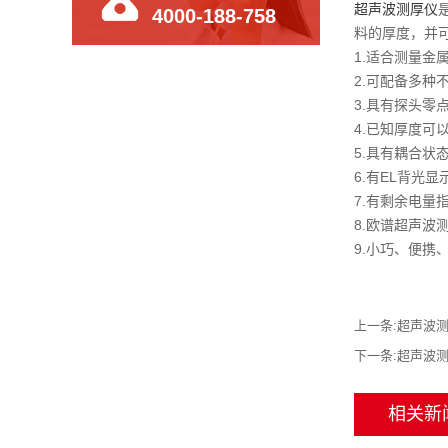
超声波测厚仪
4000-188-758
料的厚度，并
1.适合测量
2.可配备多
3.具有探头
4.已知厚度
5.具有耦合
6.有EL背
7.有剩余电
8.欧谱超声
9.小巧、便
上一条:
超声波
下一条:
超声波测
相关新