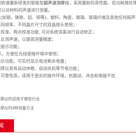
是欧谱蕞新研发的智能型
超声波测厚仪
，采用蕞新的高性能、低功耗微处
可以对材料的声速进行测量。
金属(如钢、铸铁、铝、铜等)、塑料、陶瓷、玻璃、玻璃纤维及其他任
种不同频率、不同晶片尺寸的双晶探头使用；
零点校准、两点校准功能, 可对系统误差进行自动修正；
可以反测声速，以提高测量精度；
状态提示功能；
光显示，方便在光线昏暗环境中使用；
量指示功能，可实时显示电池剩余电量；
波测厚仪具有自动休眠、自动关机等节电功能；
携、可靠性高，适用于恶劣的操作环境，抗振动、冲击和电磁干扰
测厚仪的适用于哪些行业
厚仪的4种测量方法
闻