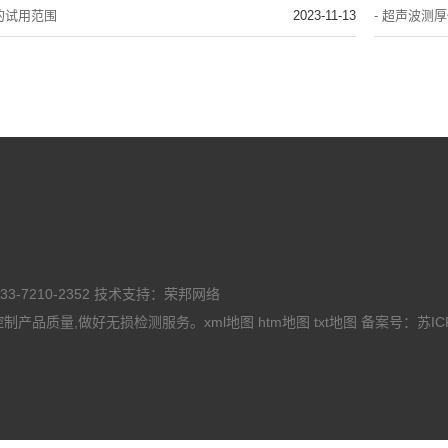
的试用范围
2023-11-13
- 超声波测
7210-2352 技术支持：荣邦网络
控制产品质量,做好无损检测服务。
xml地图
htm地图
txt地图
备案号：
苏IC